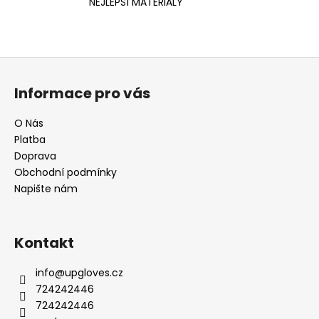
NEJLEPŠÍ MATERIÁLY
Z
á
Informace pro vás
p
a
O Nás
t
Platba
í
Doprava
Obchodní podmínky
Napište nám
Kontakt
info
@
upgloves.cz
724242446
724242446