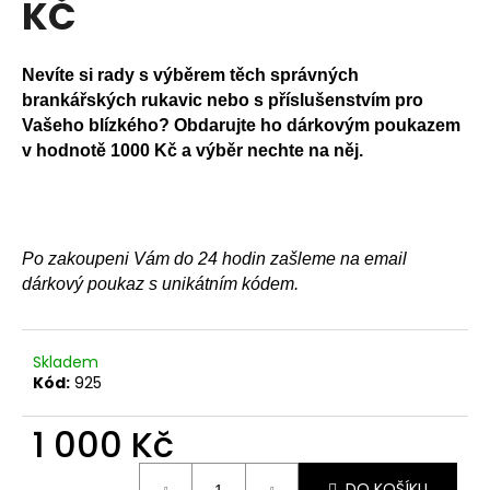
KČ
a
j
Nevíte si rady s výběrem těch správných
í
brankářských rukavic nebo s příslušenstvím pro
t
Vašeho blízkého? Obdarujte ho dárkovým poukazem
?
v hodnotě 1000 Kč a výběr nechte na něj.
HLEDAT
Po zakoupeni Vám do 24 hodin zašleme na email
dárkový poukaz s unikátním kódem.
D
Skladem
o
Kód:
925
p
o
1 000 Kč
r
u
Měrná
DO KOŠÍKU