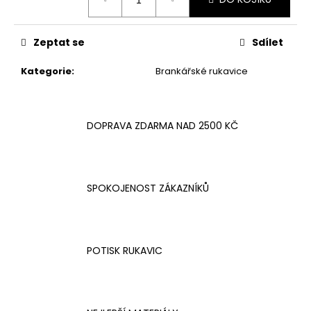
č
cena:
u
j
Zeptat se
Sdílet
e
m
Kategorie
:
Brankářské rukavice
e
DOPRAVA ZDARMA NAD 2500 KČ
SPOKOJENOST ZÁKAZNÍKŮ
POTISK RUKAVIC