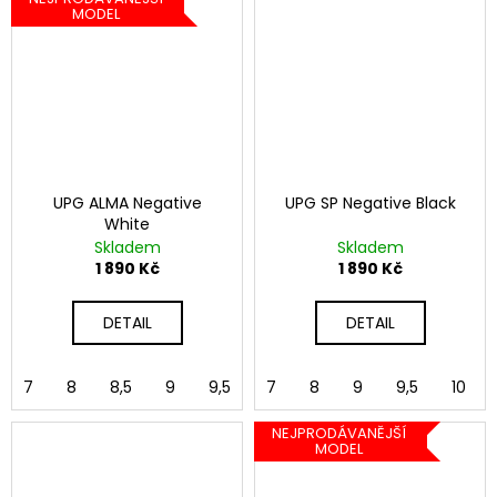
MODEL
UPG ALMA Negative
UPG SP Negative Black
White
Skladem
Skladem
1 890 Kč
1 890 Kč
DETAIL
DETAIL
7
8
8,5
9
9,5
10
7
8
10,5
9
11
9,5
12
10
NEJPRODÁVANĚJŠÍ
MODEL