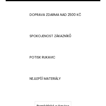
č
u
j
DOPRAVA ZDARMA NAD 2500 KČ
e
m
e
SPOKOJENOST ZÁKAZNÍKŮ
POTISK RUKAVIC
NEJLEPŠÍ MATERIÁLY
Brankářské rukavice