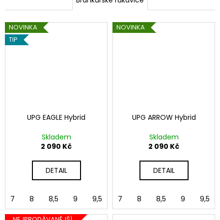
NOVINKA
NOVINKA
TIP
UPG EAGLE Hybrid
UPG ARROW Hybrid
Skladem
Skladem
2 090 Kč
2 090 Kč
DETAIL
DETAIL
7
8
8,5
9
9,5
10
7
8
10,5
8,5
11
9
9,5
NEJPRODÁVANĚJŠÍ