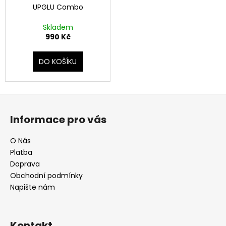
UPGLU Combo
Skladem
990 Kč
DO KOŠÍKU
Z
á
Informace pro vás
p
a
O Nás
t
Platba
í
Doprava
Obchodní podmínky
Napište nám
Kontakt