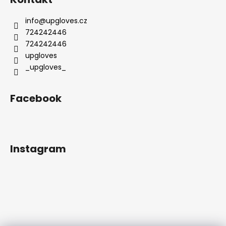
info
@
upgloves.cz
724242446
724242446
upgloves
_upgloves_
Facebook
Instagram