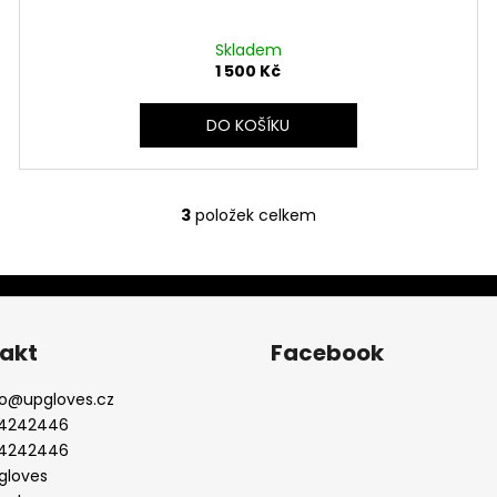
Skladem
1 500 Kč
DO KOŠÍKU
3
položek celkem
O
v
l
á
d
a
akt
Facebook
c
í
o
@
upgloves.cz
p
4242446
r
4242446
v
gloves
k