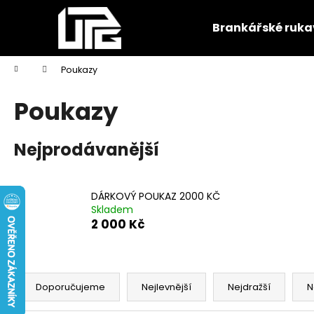
K
Přejít
na
o
Brankářské ruka
obsah
Zpět
Zpět
š
do
do
í
Domů
Poukazy
k
obchodu
obchodu
Poukazy
Nejprodávanější
DÁRKOVÝ POUKAZ 2000 KČ
Skladem
2 000 Kč
Ř
a
Doporučujeme
Nejlevnější
Nejdražší
N
z