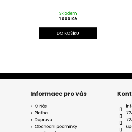
Skladem
1 000 Kč
DO KOŠÍKU
Z
á
Informace pro vás
Kont
p
a
O Nás
inf
t
Platba
72
í
Doprava
72
Obchodní podmínky
up