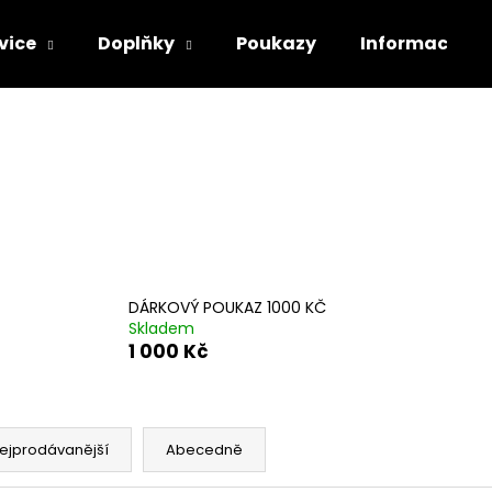
vice
Doplňky
Poukazy
Informace
Co potřebujete najít?
HLEDAT
Doporučujeme
DÁRKOVÝ POUKAZ 1000 KČ
Skladem
1 000 Kč
ejprodávanější
Abecedně