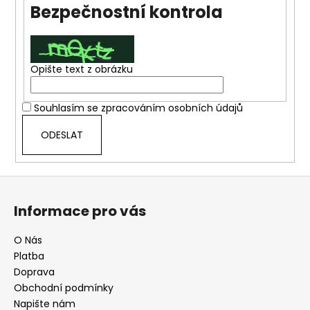
Bezpečnostní kontrola
a
j
í
t
Opište text z obrázku
?
Souhlasím se zpracováním
osobních údajů
ODESLAT
HLEDAT
Z
á
Informace pro vás
p
D
o
a
O Nás
p
t
Platba
o
í
Doprava
r
Obchodní podmínky
u
Napište nám