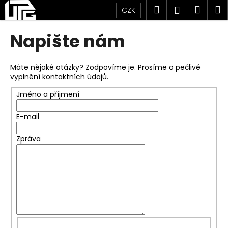
K
Přejít
Hledat
Náku
M
Přihlášen
CZK
na
o
obsah
Zpět
Zpět
košík
š
Napište nám
í
C
k
o
Máte nějaké otázky? Zodpovíme je. Prosíme o pečlivé
vyplnění kontaktních údajů.
p
o
Jméno a příjmení
t
E-mail
ř
e
Zpráva
b
u
j
e
t
e
n