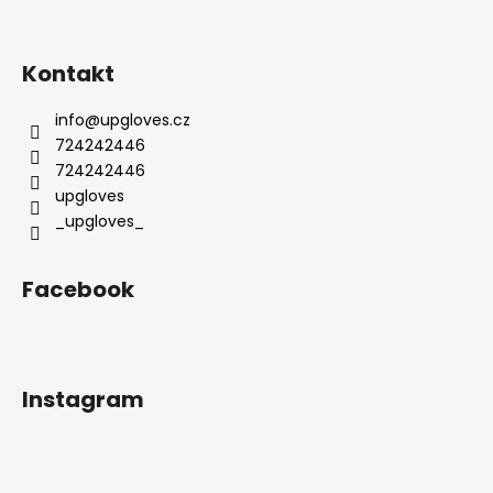
č
u
j
Kontakt
e
m
info
@
upgloves.cz
e
724242446
724242446
upgloves
_upgloves_
Facebook
Instagram