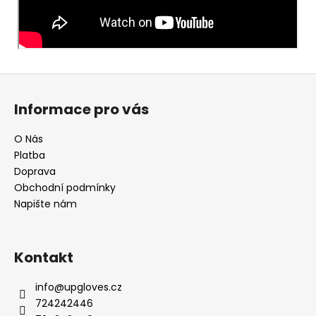
Z
á
Informace pro vás
p
a
O Nás
t
Platba
í
Doprava
Obchodní podmínky
Napište nám
Kontakt
info
@
upgloves.cz
724242446