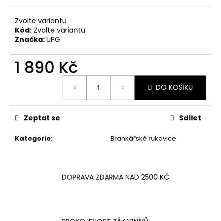
č
u
Zvolte variantu
j
Kód:
Zvolte variantu
e
Značka:
UPG
m
e
1 890 Kč
Měrná
DO KOŠÍKU
cena:
Zeptat se
Sdílet
Kategorie
:
Brankářské rukavice
DOPRAVA ZDARMA NAD 2500 KČ