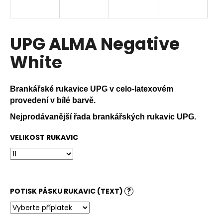
a
j
í
UPG ALMA Negative
t
White
?
Brankářské rukavice UPG v celo-latexovém
provedení v bílé barvě.
HLEDAT
Nejprodávanější řada brankářských rukavic UPG.
VELIKOST RUKAVIC
D
o
p
o
POTISK PÁSKU RUKAVIC (TEXT)
?
r
u